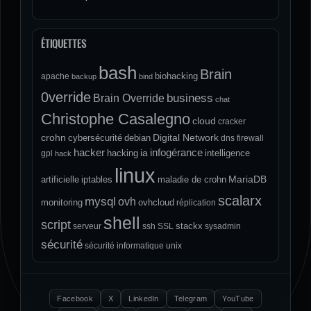
ÉTIQUETTES
bash
Brain
biohacking
apache
backup
bind
0verride
Brain Override
business
chat
Christophe Casalegno
cloud
cracker
crohn
Digital Network
cybersécurité
debian
dns
firewall
hacker
infogérance
ia
hacking
intelligence
gpl
hack
linux
MariaDB
artificielle
iptables
maladie de crohn
scalarx
mysql
ovh
monitoring
ovhcloud
réplication
shell
script
stackx
serveur
ssh
SSL
sysadmin
sécurité
sécurité informatique
unix
Facebook
X
LinkedIn
Telegram
YouTube