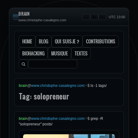
BRAIN
UTC 13:00
www.christophe-casalegno.com
HOME
BLOG
QUI SUIS-JE ?
CONTRIBUTIONS
BIOHACKING
MUSIQUE
TEXTES
Rechercher :
brain
@
www.christophe-casalegno.com
:
~
$
ls -1 tags/
Tag: solopreneur
brain
@
www.christophe-casalegno.com
:
~
$
grep -R
"solopreneur" posts/