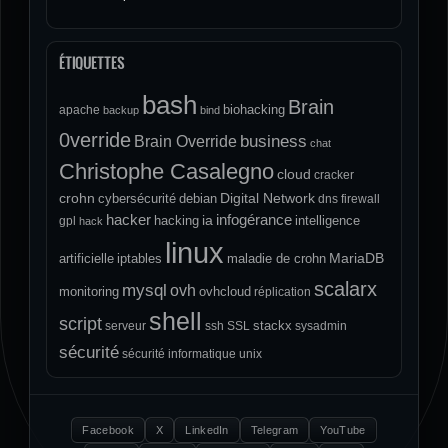
ÉTIQUETTES
bash
Brain
biohacking
apache
backup
bind
0verride
Brain Override
business
chat
Christophe Casalegno
cloud
cracker
crohn
Digital Network
cybersécurité
debian
dns
firewall
hacker
infogérance
ia
hacking
intelligence
gpl
hack
linux
MariaDB
artificielle
iptables
maladie de crohn
scalarx
mysql
ovh
monitoring
ovhcloud
réplication
shell
script
stackx
serveur
ssh
SSL
sysadmin
sécurité
sécurité informatique
unix
Facebook
X
LinkedIn
Telegram
YouTube