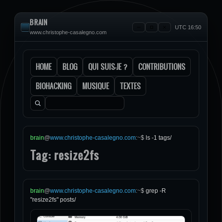
BRAIN
UTC 16:50
www.christophe-casalegno.com
HOME
BLOG
QUI SUIS-JE ?
CONTRIBUTIONS
BIOHACKING
MUSIQUE
TEXTES
Rechercher :
brain
@
www.christophe-casalegno.com
:
~
$
ls -1 tags/
Tag: resize2fs
brain
@
www.christophe-casalegno.com
:
~
$
grep -R
"resize2fs" posts/