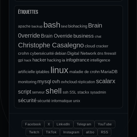
ÉTIQUETTES
bash
Brain
biohacking
apache
backup
bind
0verride
Brain Override
business
chat
Christophe Casalegno
cloud
cracker
crohn
Digital Network
cybersécurité
debian
dns
firewall
hacker
infogérance
ia
hacking
intelligence
gpl
hack
linux
MariaDB
artificielle
iptables
maladie de crohn
scalarx
mysql
ovh
monitoring
ovhcloud
réplication
shell
script
stackx
serveur
ssh
SSL
sysadmin
sécurité
sécurité informatique
unix
Facebook
X
LinkedIn
Telegram
YouTube
Twitch
TikTok
Instagram
all.bo
RSS