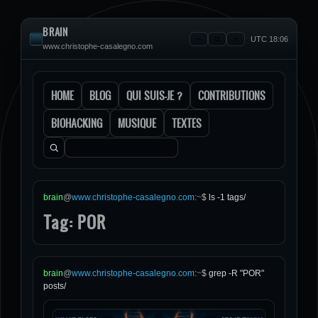
BRAIN
UTC 18:06
www.christophe-casalegno.com
HOME
BLOG
QUI SUIS-JE ?
CONTRIBUTIONS
BIOHACKING
MUSIQUE
TEXTES
Rechercher :
brain
@
www.christophe-casalegno.com
:
~
$
ls -1 tags/
Tag: POR
brain
@
www.christophe-casalegno.com
:
~
$
grep -R "POR"
posts/