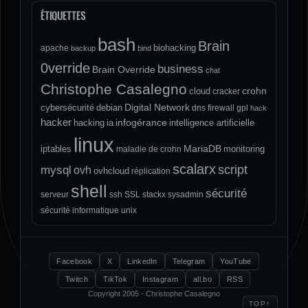
ÉTIQUETTES
bash
Brain
biohacking
apache
backup
bind
0verride
business
Brain Override
chat
Christophe Casalegno
crohn
cloud
cracker
Digital Network
cybersécurité
debian
dns
firewall
gpl
hack
hacker
infogérance
hacking
ia
intelligence artificielle
linux
MariaDB
iptables
monitoring
maladie de crohn
scalarx
script
mysql
ovh
ovhcloud
réplication
shell
sécurité
serveur
ssh
SSL
stackx
sysadmin
sécurité informatique
unix
Facebook
X
LinkedIn
Telegram
YouTube
Twitch
TikTok
Instagram
all.bo
RSS
Copyright 2005 - Christophe Casalegno
↑
TOP