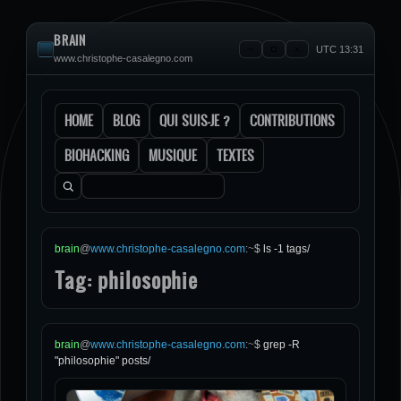
BRAIN
UTC 13:31
www.christophe-casalegno.com
HOME
BLOG
QUI SUIS-JE ?
CONTRIBUTIONS
BIOHACKING
MUSIQUE
TEXTES
Rechercher :
brain
@
www.christophe-casalegno.com
:
~
$
ls -1 tags/
Tag: philosophie
brain
@
www.christophe-casalegno.com
:
~
$
grep -R
"philosophie" posts/