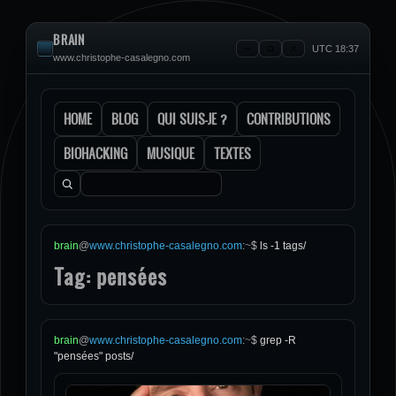
BRAIN
UTC 18:37
www.christophe-casalegno.com
HOME
BLOG
QUI SUIS-JE ?
CONTRIBUTIONS
BIOHACKING
MUSIQUE
TEXTES
Rechercher :
brain
@
www.christophe-casalegno.com
:
~
$
ls -1 tags/
Tag: pensées
brain
@
www.christophe-casalegno.com
:
~
$
grep -R
"pensées" posts/