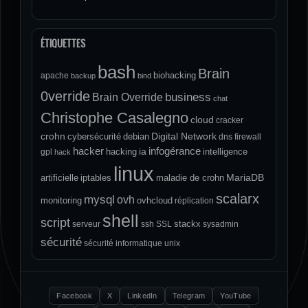
ÉTIQUETTES
bash
Brain
biohacking
apache
backup
bind
0verride
Brain Override
business
chat
Christophe Casalegno
cloud
cracker
crohn
Digital Network
cybersécurité
debian
dns
firewall
hacker
infogérance
ia
hacking
intelligence
gpl
hack
linux
MariaDB
artificielle
iptables
maladie de crohn
scalarx
mysql
ovh
monitoring
ovhcloud
réplication
shell
script
stackx
serveur
ssh
SSL
sysadmin
sécurité
sécurité informatique
unix
Facebook
X
LinkedIn
Telegram
YouTube