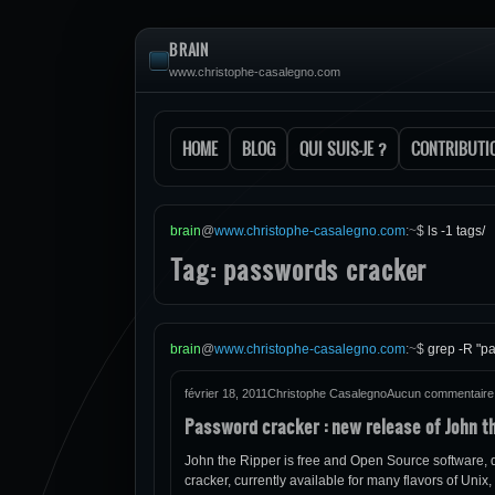
BRAIN
www.christophe-casalegno.com
HOME
BLOG
QUI SUIS-JE ?
CONTRIBUTI
brain
@
www.christophe-casalegno.com
:
~
$
ls -1 tags/
Tag: passwords cracker
brain
@
www.christophe-casalegno.com
:
~
$
grep -R "p
février 18, 2011
Christophe Casalegno
Aucun commentaire
Password cracker : new release of John t
John the Ripper is free and Open Source software, di
cracker, currently available for many flavors of U