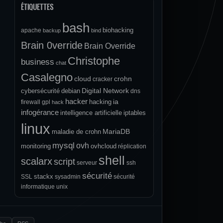
ÉTIQUETTES
bash
biohacking
apache
backup
bind
Brain 0verride
Brain Override
Christophe
business
chat
Casalegno
cloud
crohn
cracker
Digital Network
cybersécurité
debian
dns
hacker
ia
hacking
firewall
gpl
hack
infogérance
intelligence artificielle
iptables
linux
MariaDB
maladie de crohn
mysql
ovh
monitoring
ovhcloud
réplication
shell
scalarx
script
serveur
ssh
sécurité
stackx
SSL
sysadmin
sécurité
informatique
unix