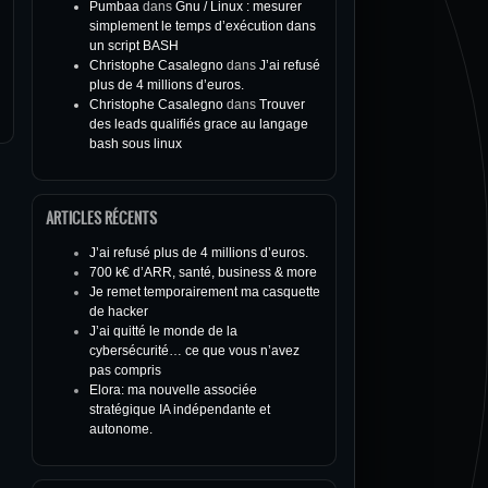
Pumbaa
dans
Gnu / Linux : mesurer
simplement le temps d’exécution dans
un script BASH
Christophe Casalegno
dans
J’ai refusé
plus de 4 millions d’euros.
Christophe Casalegno
dans
Trouver
des leads qualifiés grace au langage
bash sous linux
ARTICLES RÉCENTS
J’ai refusé plus de 4 millions d’euros.
700 k€ d’ARR, santé, business & more
Je remet temporairement ma casquette
de hacker
J’ai quitté le monde de la
cybersécurité… ce que vous n’avez
pas compris
Elora: ma nouvelle associée
stratégique IA indépendante et
autonome.