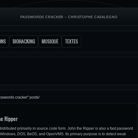
PASSWORDS CRACKER – CHRISTOPHE CASALEGNO
ONS
BIOHACKING
MUSIQUE
TEXTES
asswords cracker" posts/
he Ripper
stributed primarily in source code form. John the Ripper is also a fast password
nix, Windows, DOS, BeOS, and OpenVMS. Its primary purpose is to detect weak