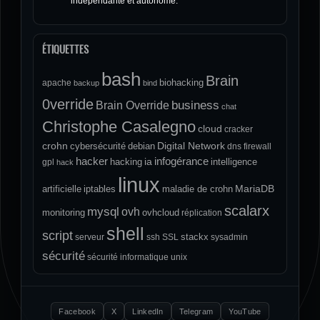
indépendante et autonome.
ÉTIQUETTES
bash
Brain
biohacking
apache
backup
bind
0verride
Brain Override
business
chat
Christophe Casalegno
cloud
cracker
crohn
Digital Network
cybersécurité
debian
dns
firewall
hacker
infogérance
ia
hacking
intelligence
gpl
hack
linux
MariaDB
artificielle
iptables
maladie de crohn
scalarx
mysql
ovh
monitoring
ovhcloud
réplication
shell
script
stackx
serveur
ssh
SSL
sysadmin
sécurité
sécurité informatique
unix
Facebook
X
LinkedIn
Telegram
YouTube