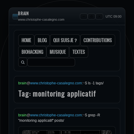
BRAIN
UTC 09:00
www.christophe-casalegno.com
HOME
BLOG
QUI SUIS-JE ?
CONTRIBUTIONS
BIOHACKING
MUSIQUE
TEXTES
Rechercher :
brain
@
www.christophe-casalegno.com
:
~
$
ls -1 tags/
Tag: monitoring applicatif
brain
@
www.christophe-casalegno.com
:
~
$
grep -R
"monitoring applicatif" posts/