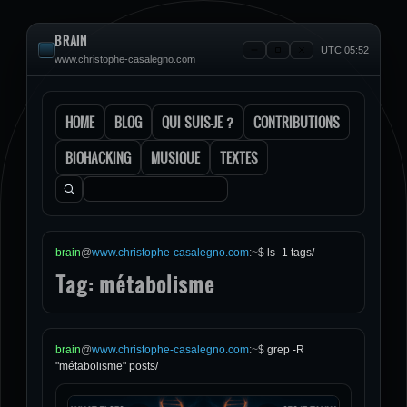
BRAIN
UTC 05:52
www.christophe-casalegno.com
HOME
BLOG
QUI SUIS-JE ?
CONTRIBUTIONS
BIOHACKING
MUSIQUE
TEXTES
Rechercher :
brain
@
www.christophe-casalegno.com
:
~
$
ls -1 tags/
Tag: métabolisme
brain
@
www.christophe-casalegno.com
:
~
$
grep -R
"métabolisme" posts/