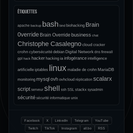
ÉTIQUETTES
bash
Brain
biohacking
apache
backup
bind
0verride
Brain Override
business
chat
Christophe Casalegno
cloud
cracker
crohn
Digital Network
cybersécurité
debian
dns
firewall
hacker
infogérance
ia
hacking
intelligence
gpl
hack
linux
MariaDB
artificielle
iptables
maladie de crohn
scalarx
mysql
ovh
monitoring
ovhcloud
réplication
shell
script
stackx
serveur
ssh
SSL
sysadmin
sécurité
sécurité informatique
unix
Facebook
X
LinkedIn
Telegram
YouTube
Twitch
TikTok
Instagram
all.bo
RSS