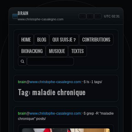
BRAIN
UTC 02:31
www.christophe-casalegno.com
HOME
BLOG
QUI SUIS-JE ?
CONTRIBUTIONS
BIOHACKING
MUSIQUE
TEXTES
Rechercher :
brain
@
www.christophe-casalegno.com
:
~
$
ls -1 tags/
Tag: maladie chronique
brain
@
www.christophe-casalegno.com
:
~
$
grep -R "maladie
chronique" posts/