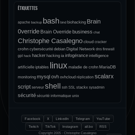
ÉTIQUETTES
bash
Brain
biohacking
apache
backup
bind
0verride
Brain Override
business
chat
Christophe Casalegno
cloud
cracker
crohn
Digital Network
cybersécurité
debian
dns
firewall
hacker
infogérance
ia
hacking
intelligence
gpl
hack
linux
MariaDB
artificielle
iptables
maladie de crohn
scalarx
mysql
ovh
monitoring
ovhcloud
réplication
shell
script
stackx
serveur
ssh
SSL
sysadmin
sécurité
sécurité informatique
unix
Facebook
X
LinkedIn
Telegram
YouTube
Twitch
TikTok
Instagram
all.bo
RSS
Copyright 2005 - Christophe Casalegno