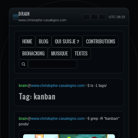
BRAIN
UTC 08:33
www.christophe-casalegno.com
HOME
BLOG
QUI SUIS-JE ?
CONTRIBUTIONS
BIOHACKING
MUSIQUE
TEXTES
Rechercher :
brain
@
www.christophe-casalegno.com
:
~
$
ls -1 tags/
Tag: kanban
brain
@
www.christophe-casalegno.com
:
~
$
grep -R "kanban"
posts/