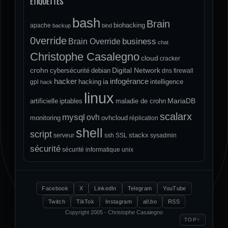
ÉTIQUETTES
bash
Brain
biohacking
apache
backup
bind
0verride
Brain Override
business
chat
Christophe Casalegno
cloud
cracker
crohn
Digital Network
cybersécurité
debian
dns
firewall
hacker
infogérance
ia
hacking
intelligence
gpl
hack
linux
MariaDB
artificielle
iptables
maladie de crohn
scalarx
mysql
ovh
monitoring
ovhcloud
réplication
shell
script
stackx
serveur
ssh
SSL
sysadmin
sécurité
sécurité informatique
unix
Facebook
X
LinkedIn
Telegram
YouTube
Twitch
TikTok
Instagram
all.bo
RSS
Copyright 2005 - Christophe Casalegno
↑
TOP