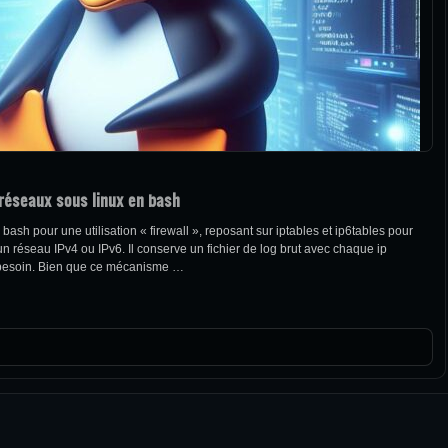
 réseaux sous linux en bash
ash pour une utilisation « firewall », reposant sur iptables et ip6tables pour
 réseau IPv4 ou IPv6. Il conserve un fichier de log brut avec chaque ip
au besoin. Bien que ce mécanisme …