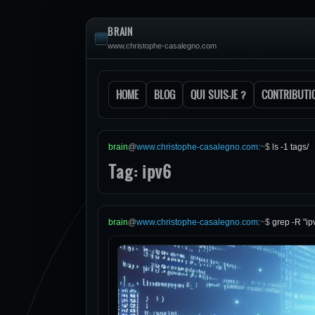
BRAIN
www.christophe-casalegno.com
HOME
BLOG
QUI SUIS-JE ?
CONTRIBUTI
brain
@
www.christophe-casalegno.com
:
~
$
ls -1 tags/
Tag: ipv6
brain
@
www.christophe-casalegno.com
:
~
$
grep -R "ip