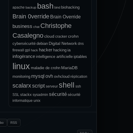
bash
biohacking
apache
backup
bind
Brain 0verride
Brain Override
Christophe
business
chat
Casalegno
cloud
crohn
cracker
Digital Network
cybersécurité
debian
dns
hacker
ia
hacking
firewall
gpl
hack
infogérance
intelligence artificielle
iptables
linux
MariaDB
maladie de crohn
mysql
ovh
monitoring
ovhcloud
réplication
shell
scalarx
script
serveur
ssh
sécurité
stackx
SSL
sysadmin
sécurité
informatique
unix
.bo
RSS