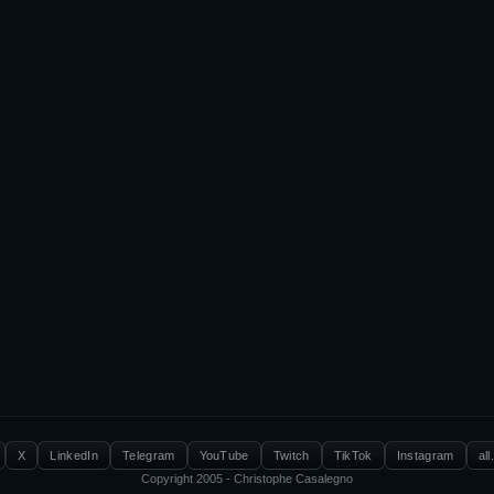
X
LinkedIn
Telegram
YouTube
Twitch
TikTok
Instagram
all
Copyright 2005 - Christophe Casalegno