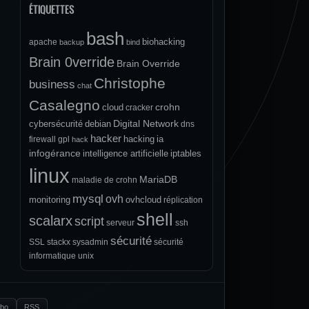
ÉTIQUETTES
bash
biohacking
apache
backup
bind
Brain 0verride
Brain Override
Christophe
business
chat
Casalegno
crohn
cloud
cracker
Digital Network
cybersécurité
debian
dns
hacker
hacking
ia
firewall
gpl
hack
infogérance
intelligence artificielle
iptables
linux
MariaDB
maladie de crohn
mysql
ovh
monitoring
ovhcloud
réplication
shell
scalarx
script
serveur
ssh
sécurité
SSL
stackx
sysadmin
sécurité
informatique
unix
.bo
RSS