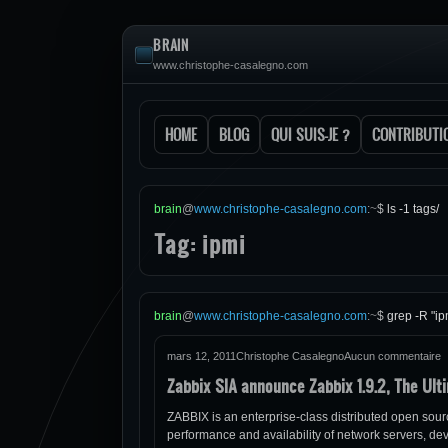
BRAIN
www.christophe-casalegno.com
HOME
BLOG
QUI SUIS-JE ?
CONTRIBUTI
brain
@
www.christophe-casalegno.com
:
~
$
ls -1 tags/
Tag: ipmi
brain
@
www.christophe-casalegno.com
:
~
$
grep -R "ip
mars 12, 2011
Christophe Casalegno
Aucun commentaire
Zabbix SIA announce Zabbix 1.9.2, The Ul
ZABBIX is an enterprise-class distributed open sour
performance and availability of network servers, de