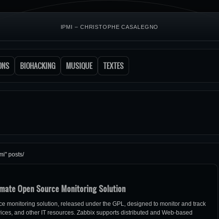
IPMI – CHRISTOPHE CASALEGNO
ONS
BIOHACKING
MUSIQUE
TEXTES
mi" posts/
timate Open Source Monitoring Solution
ce monitoring solution, released under the GPL, designed to monitor and track
vices, and other IT resources. Zabbix supports distributed and Web-based