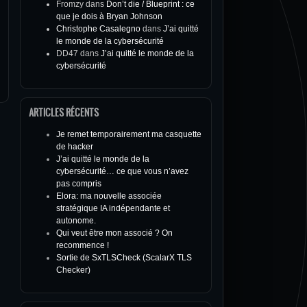
Fromzy
dans
Don’t die / Blueprint : ce
que je dois à Bryan Johnson
Christophe Casalegno
dans
J’ai quitté
le monde de la cybersécurité
DD47
dans
J’ai quitté le monde de la
cybersécurité
ARTICLES RÉCENTS
Je remet temporairement ma casquette
de hacker
J’ai quitté le monde de la
cybersécurité… ce que vous n’avez
pas compris
Elora: ma nouvelle associée
stratégique IA indépendante et
autonome.
Qui veut être mon associé ? On
recommence !
Sortie de SxTLSCheck (ScalarX TLS
Checker)