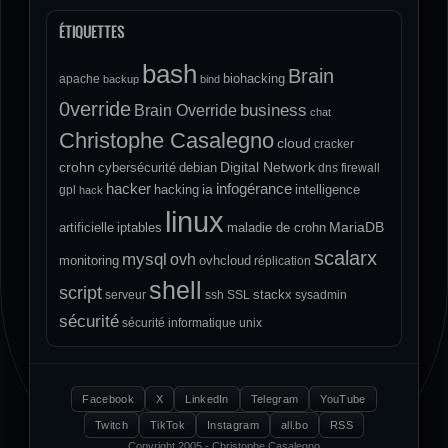
ÉTIQUETTES
bash
Brain
biohacking
apache
backup
bind
0verride
Brain Override
business
chat
Christophe Casalegno
cloud
cracker
crohn
Digital Network
cybersécurité
debian
dns
firewall
hacker
infogérance
ia
hacking
intelligence
gpl
hack
linux
MariaDB
artificielle
iptables
maladie de crohn
scalarx
mysql
ovh
monitoring
ovhcloud
réplication
shell
script
stackx
serveur
ssh
SSL
sysadmin
sécurité
sécurité informatique
unix
Facebook
X
LinkedIn
Telegram
YouTube
Twitch
TikTok
Instagram
all.bo
RSS
Copyright 2005 - Christophe Casalegno