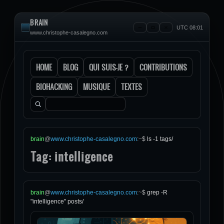
BRAIN
UTC 08:01
www.christophe-casalegno.com
HOME
BLOG
QUI SUIS-JE ?
CONTRIBUTIONS
BIOHACKING
MUSIQUE
TEXTES
Rechercher :
brain
@
www.christophe-casalegno.com
:
~
$
ls -1 tags/
Tag: intelligence
brain
@
www.christophe-casalegno.com
:
~
$
grep -R
"intelligence" posts/