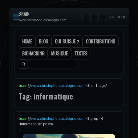
BRAIN
UTC 01:58
www.christophe-casalegno.com
HOME
BLOG
QUI SUIS-JE ?
CONTRIBUTIONS
BIOHACKING
MUSIQUE
TEXTES
Rechercher :
brain
@
www.christophe-casalegno.com
:
~
$
ls -1 tags/
Tag: informatique
brain
@
www.christophe-casalegno.com
:
~
$
grep -R
"informatique" posts/