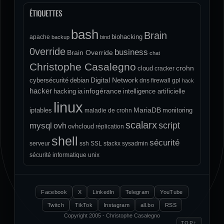
ÉTIQUETTES
bash
Brain
biohacking
apache
backup
bind
0verride
business
Brain Override
chat
Christophe Casalegno
crohn
cloud
cracker
Digital Network
cybersécurité
debian
dns
firewall
gpl
hack
hacker
infogérance
hacking
ia
intelligence artificielle
linux
MariaDB
iptables
monitoring
maladie de crohn
scalarx
script
mysql
ovh
ovhcloud
réplication
shell
sécurité
serveur
ssh
SSL
stackx
sysadmin
sécurité informatique
unix
Facebook
X
LinkedIn
Telegram
YouTube
Twitch
TikTok
Instagram
all.bo
RSS
Copyright 2005 - Christophe Casalegno
↑
TOP