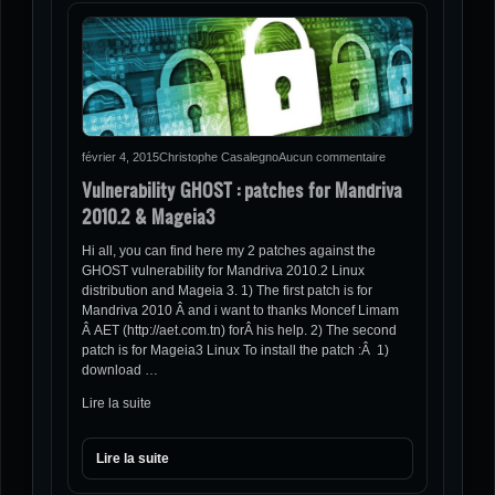
février 4, 2015
Christophe Casalegno
Aucun commentaire
Vulnerability GHOST : patches for Mandriva
2010.2 & Mageia3
Hi all, you can find here my 2 patches against the
GHOST vulnerability for Mandriva 2010.2 Linux
distribution and Mageia 3. 1) The first patch is for
Mandriva 2010 Â and i want to thanks Moncef Limam
Â AET (http://aet.com.tn) forÂ his help. 2) The second
patch is for Mageia3 Linux To install the patch :Â 1)
download …
Lire la suite
Lire la suite