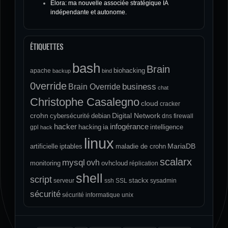
Elora: ma nouvelle associée stratégique IA
indépendante et autonome.
ÉTIQUETTES
bash
Brain
biohacking
apache
backup
bind
0verride
Brain Override
business
chat
Christophe Casalegno
cloud
cracker
crohn
Digital Network
cybersécurité
debian
dns
firewall
hacker
infogérance
ia
hacking
intelligence
gpl
hack
linux
MariaDB
artificielle
iptables
maladie de crohn
scalarx
mysql
ovh
monitoring
ovhcloud
réplication
shell
script
stackx
serveur
ssh
SSL
sysadmin
sécurité
sécurité informatique
unix