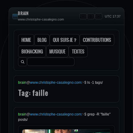
BRAIN
UTC 17:37
www.christophe-casalegno.com
HOME
BLOG
QUI SUIS-JE ?
CONTRIBUTIONS
BIOHACKING
MUSIQUE
TEXTES
Rechercher :
brain
@
www.christophe-casalegno.com
:
~
$
ls -1 tags/
Tag: faille
brain
@
www.christophe-casalegno.com
:
~
$
grep -R "faille"
posts/