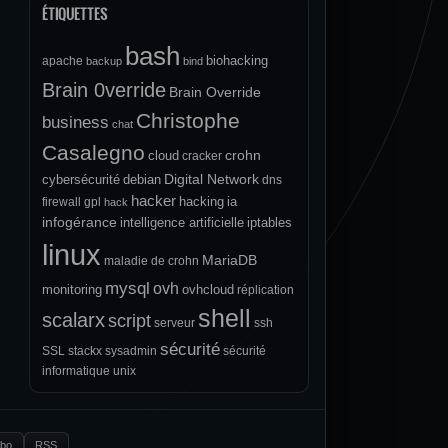
ÉTIQUETTES
bash
biohacking
apache
backup
bind
Brain 0verride
Brain Override
Christophe
business
chat
Casalegno
crohn
cloud
cracker
Digital Network
cybersécurité
debian
dns
hacker
hacking
ia
firewall
gpl
hack
infogérance
intelligence artificielle
iptables
linux
MariaDB
maladie de crohn
mysql
ovh
monitoring
ovhcloud
réplication
shell
scalarx
script
serveur
ssh
sécurité
SSL
stackx
sysadmin
sécurité
informatique
unix
.bo
RSS