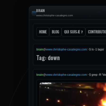
BRAIN
www.christophe-casalegno.com
HOME
BLOG
QUI SUIS-JE ?
CONTRIBUTI
brain
@
www.christophe-casalegno.com
:
~
$
ls -1 tags/
Tag: down
brain
@
www.christophe-casalegno.com
:
~
$
grep -R "d