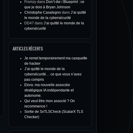
Fromzy
dans
Don’t die / Blueprint : ce
que je dois à Bryan Johnson
Christophe Casalegno
dans
J’ai quitté
le monde de la cybersécurité
DD47
dans
J’ai quitté le monde de la
cybersécurité
ARTICLES RÉCENTS
Je remet temporairement ma casquette
de hacker
J’ai quitté le monde de la
cybersécurité… ce que vous n’avez
pas compris
Elora: ma nouvelle associée
stratégique IA indépendante et
autonome.
Qui veut être mon associé ? On
recommence !
Sortie de SxTLSCheck (ScalarX TLS
Checker)