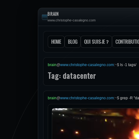
BRAIN
www.christophe-casalegno.com
HOME
BLOG
QUI SUIS-JE ?
CONTRIBUTI
brain
@
www.christophe-casalegno.com
:
~
$
ls -1 tags/
Tag: datacenter
brain
@
www.christophe-casalegno.com
:
~
$
grep -R "da