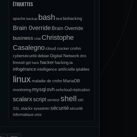
ÉTIQUETTES
bash
biohacking
apache
backup
bind
Brain 0verride
Brain Override
Christophe
business
chat
Casalegno
cloud
crohn
cracker
Digital Network
cybersécurité
debian
dns
hacker
ia
hacking
firewall
gpl
hack
infogérance
intelligence artificielle
iptables
linux
MariaDB
maladie de crohn
mysql
ovh
monitoring
ovhcloud
réplication
shell
scalarx
script
serveur
ssh
sécurité
stackx
SSL
sysadmin
sécurité
informatique
unix