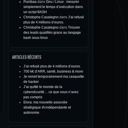
Pumbaa
dans
Gnu / Linux : mesurer
simplement le temps d’exécution dans
un script BASH
Christophe Casalegno
dans
J’ai refusé
plus de 4 millions d’euros.
Christophe Casalegno
dans
Trouver
des leads qualifiés grace au langage
bash sous linux
ARTICLES RÉCENTS
J’ai refusé plus de 4 millions d’euros.
700 k€ d’ARR, santé, business & more
Je remet temporairement ma casquette
de hacker
J’ai quitté le monde de la
cybersécurité… ce que vous n’avez
pas compris
Elora: ma nouvelle associée
stratégique IA indépendante et
autonome.