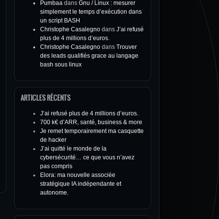
Pumbaa
dans
Gnu / Linux : mesurer
simplement le temps d’exécution dans
un script BASH
Christophe Casalegno
dans
J’ai refusé
plus de 4 millions d’euros.
Christophe Casalegno
dans
Trouver
des leads qualifiés grace au langage
bash sous linux
ARTICLES RÉCENTS
J’ai refusé plus de 4 millions d’euros.
700 k€ d’ARR, santé, business & more
Je remet temporairement ma casquette
de hacker
J’ai quitté le monde de la
cybersécurité… ce que vous n’avez
pas compris
Elora: ma nouvelle associée
stratégique IA indépendante et
autonome.