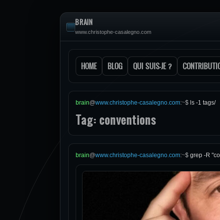
BRAIN
www.christophe-casalegno.com
HOME
BLOG
QUI SUIS-JE ?
CONTRIBUTI
brain
@
www.christophe-casalegno.com
:
~
$
ls -1 tags/
Tag: conventions
brain
@
www.christophe-casalegno.com
:
~
$
grep -R "co