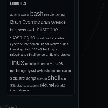
ÉTIQUETTES
bash
biohacking
apache
backup
bind
Brain 0verride
Brain Override
Christophe
business
chat
Casalegno
cloud
crohn
cracker
Digital Network
cybersécurité
debian
dns
hacker
ia
hacking
firewall
gpl
hack
infogérance
intelligence artificielle
iptables
linux
MariaDB
maladie de crohn
mysql
ovh
monitoring
ovhcloud
réplication
shell
scalarx
script
serveur
ssh
sécurité
stackx
SSL
sysadmin
sécurité
informatique
unix