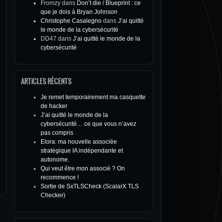
Fromzy
dans
Don’t die / Blueprint : ce
que je dois à Bryan Johnson
Christophe Casalegno
dans
J’ai quitté
le monde de la cybersécurité
DD47
dans
J’ai quitté le monde de la
cybersécurité
ARTICLES RÉCENTS
Je remet temporairement ma casquette
de hacker
J’ai quitté le monde de la
cybersécurité… ce que vous n’avez
pas compris
Elora: ma nouvelle associée
stratégique IA indépendante et
autonome.
Qui veut être mon associé ? On
recommence !
Sortie de SxTLSCheck (ScalarX TLS
Checker)