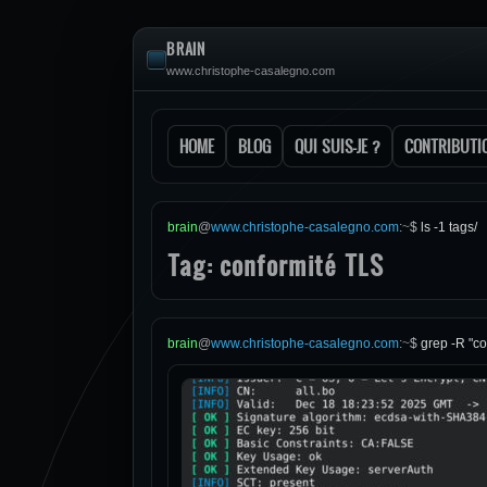
BRAIN
www.christophe-casalegno.com
HOME
BLOG
QUI SUIS-JE ?
CONTRIBUTI
brain
@
www.christophe-casalegno.com
:
~
$
ls -1 tags/
Tag: conformité TLS
brain
@
www.christophe-casalegno.com
:
~
$
grep -R "co