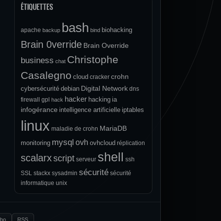
ÉTIQUETTES
bash
biohacking
apache
backup
bind
Brain 0verride
Brain Override
Christophe
business
chat
Casalegno
crohn
cloud
cracker
Digital Network
cybersécurité
debian
dns
hacker
hacking
ia
firewall
gpl
hack
infogérance
intelligence artificielle
iptables
linux
MariaDB
maladie de crohn
mysql
ovh
monitoring
ovhcloud
réplication
shell
scalarx
script
serveur
ssh
sécurité
SSL
stackx
sysadmin
sécurité
informatique
unix
.bo
RSS