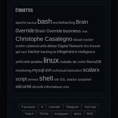
ÉTIQUETTES
bash
Brain
biohacking
apache
backup
bind
0verride
Brain Override
business
chat
Christophe Casalegno
cloud
cracker
crohn
Digital Network
cybersécurité
debian
dns
firewall
hacker
infogérance
ia
hacking
intelligence
gpl
hack
linux
MariaDB
artificielle
iptables
maladie de crohn
scalarx
mysql
ovh
monitoring
ovhcloud
réplication
shell
script
stackx
serveur
ssh
SSL
sysadmin
sécurité
sécurité informatique
unix
Facebook
X
LinkedIn
Telegram
YouTube
Twitch
TikTok
Instagram
all.bo
RSS