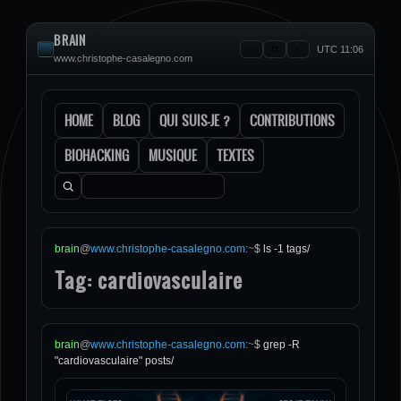
BRAIN
UTC 11:06
www.christophe-casalegno.com
HOME
BLOG
QUI SUIS-JE ?
CONTRIBUTIONS
BIOHACKING
MUSIQUE
TEXTES
Rechercher :
brain
@
www.christophe-casalegno.com
:
~
$
ls -1 tags/
Tag: cardiovasculaire
brain
@
www.christophe-casalegno.com
:
~
$
grep -R
"cardiovasculaire" posts/