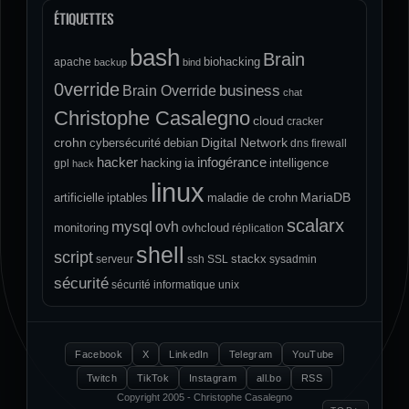
ÉTIQUETTES
bash
Brain
biohacking
apache
backup
bind
0verride
Brain Override
business
chat
Christophe Casalegno
cloud
cracker
crohn
Digital Network
cybersécurité
debian
dns
firewall
hacker
infogérance
ia
hacking
intelligence
gpl
hack
linux
MariaDB
artificielle
iptables
maladie de crohn
scalarx
mysql
ovh
monitoring
ovhcloud
réplication
shell
script
stackx
serveur
ssh
SSL
sysadmin
sécurité
sécurité informatique
unix
Facebook
X
LinkedIn
Telegram
YouTube
Twitch
TikTok
Instagram
all.bo
RSS
Copyright 2005 - Christophe Casalegno