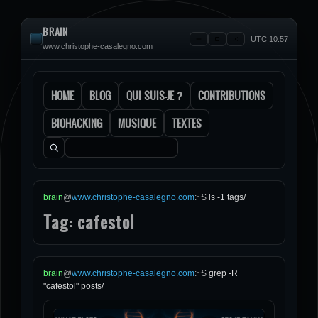
BRAIN
UTC 10:57
www.christophe-casalegno.com
HOME
BLOG
QUI SUIS-JE ?
CONTRIBUTIONS
BIOHACKING
MUSIQUE
TEXTES
Rechercher :
brain
@
www.christophe-casalegno.com
:
~
$
ls -1 tags/
Tag: cafestol
brain
@
www.christophe-casalegno.com
:
~
$
grep -R
"cafestol" posts/