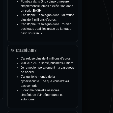
Pumbaa
dans
Gnu / Linux : mesurer
simplement le temps d’exécution dans
un script BASH
Christophe Casalegno
dans
J’ai refusé
plus de 4 millions d’euros.
Christophe Casalegno
dans
Trouver
des leads qualifiés grace au langage
bash sous linux
ARTICLES RÉCENTS
J’ai refusé plus de 4 millions d’euros.
700 k€ d’ARR, santé, business & more
Je remet temporairement ma casquette
de hacker
J’ai quitté le monde de la
cybersécurité… ce que vous n’avez
pas compris
Elora: ma nouvelle associée
stratégique IA indépendante et
autonome.