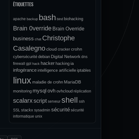
ÉTIQUETTES
bash
biohacking
apache
backup
bind
Brain 0verride
Brain Override
Christophe
business
chat
Casalegno
cloud
crohn
cracker
Digital Network
cybersécurité
debian
dns
hacker
ia
hacking
firewall
gpl
hack
infogérance
intelligence artificielle
iptables
linux
MariaDB
maladie de crohn
mysql
ovh
monitoring
ovhcloud
réplication
shell
scalarx
script
serveur
ssh
sécurité
stackx
SSL
sysadmin
sécurité
informatique
unix