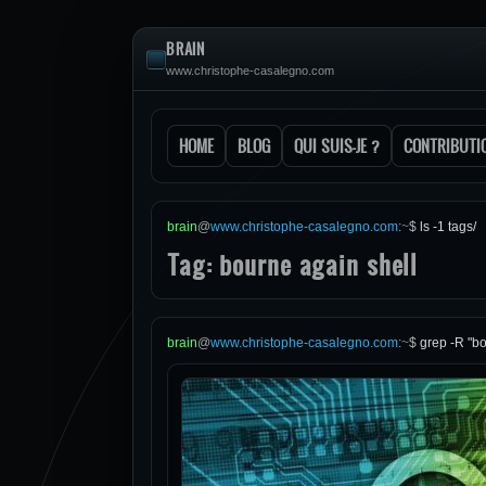
BRAIN
www.christophe-casalegno.com
HOME
BLOG
QUI SUIS-JE ?
CONTRIBUTI
brain
@
www.christophe-casalegno.com
:
~
$
ls -1 tags/
Tag: bourne again shell
brain
@
www.christophe-casalegno.com
:
~
$
grep -R "bo