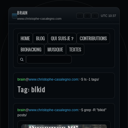
BRAIN
UTC 10:37
www.christophe-casalegno.com
HOME
BLOG
QUI SUIS-JE ?
CONTRIBUTIONS
BIOHACKING
MUSIQUE
TEXTES
Rechercher :
brain
@
www.christophe-casalegno.com
:
~
$
ls -1 tags/
Tag: blkid
brain
@
www.christophe-casalegno.com
:
~
$
grep -R "blkid"
posts/