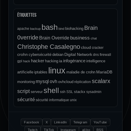
ÉTIQUETTES
bash
Brain
biohacking
apache
backup
bind
0verride
Brain Override
business
chat
Christophe Casalegno
cloud
cracker
crohn
Digital Network
cybersécurité
debian
dns
firewall
hacker
infogérance
ia
hacking
intelligence
gpl
hack
linux
MariaDB
artificielle
iptables
maladie de crohn
scalarx
mysql
ovh
monitoring
ovhcloud
réplication
shell
script
stackx
serveur
ssh
SSL
sysadmin
sécurité
sécurité informatique
unix
Facebook
X
LinkedIn
Telegram
YouTube
Twitch
TikTok
Instagram
all.bo
RSS