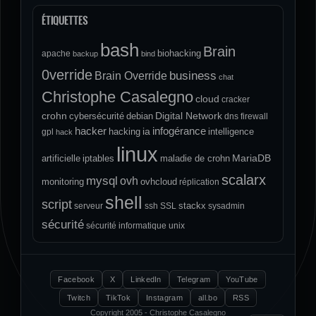
ÉTIQUETTES
bash
Brain
biohacking
apache
backup
bind
0verride
Brain Override
business
chat
Christophe Casalegno
cloud
cracker
crohn
Digital Network
cybersécurité
debian
dns
firewall
hacker
infogérance
ia
hacking
intelligence
gpl
hack
linux
MariaDB
artificielle
iptables
maladie de crohn
scalarx
mysql
ovh
monitoring
ovhcloud
réplication
shell
script
stackx
serveur
ssh
SSL
sysadmin
sécurité
sécurité informatique
unix
Facebook
X
LinkedIn
Telegram
YouTube
Twitch
TikTok
Instagram
all.bo
RSS
Copyright 2005 - Christophe Casalegno