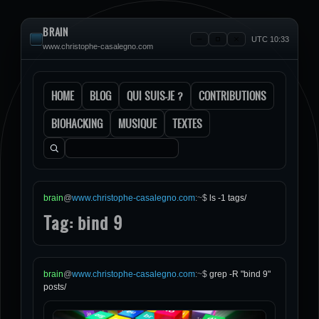
BRAIN
UTC 10:33
www.christophe-casalegno.com
HOME
BLOG
QUI SUIS-JE ?
CONTRIBUTIONS
BIOHACKING
MUSIQUE
TEXTES
Rechercher :
brain
@
www.christophe-casalegno.com
:
~
$
ls -1 tags/
Tag: bind 9
brain
@
www.christophe-casalegno.com
:
~
$
grep -R "bind 9"
posts/