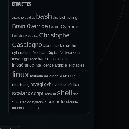
ÉTIQUETTES
bash
biohacking
apache
backup
bind
Brain 0verride
Brain Override
Christophe
business
chat
Casalegno
cloud
crohn
cracker
Digital Network
cybersécurité
debian
dns
hacker
ia
hacking
firewall
gpl
hack
infogérance
intelligence artificielle
iptables
linux
MariaDB
maladie de crohn
mysql
ovh
monitoring
ovhcloud
réplication
shell
scalarx
script
serveur
ssh
sécurité
stackx
SSL
sysadmin
sécurité
informatique
unix