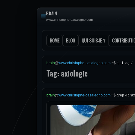
BRAIN
www.christophe-casalegno.com
HOME
BLOG
QUI SUIS-JE ?
CONTRIBUTI
brain
@
www.christophe-casalegno.com
:
~
$
ls -1 tags/
Tag: axiologie
brain
@
www.christophe-casalegno.com
:
~
$
grep -R "ax