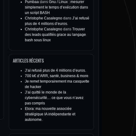
Pumbaa
dans
Gnu / Linux : mesurer
simplement le temps d’exécution dans
un script BASH
Christophe Casalegno
dans
J’ai refusé
plus de 4 millions d’euros.
Christophe Casalegno
dans
Trouver
des leads qualifiés grace au langage
bash sous linux
ARTICLES RÉCENTS
J’ai refusé plus de 4 millions d’euros.
700 k€ d’ARR, santé, business & more
Je remet temporairement ma casquette
de hacker
J’ai quitté le monde de la
cybersécurité… ce que vous n’avez
pas compris
Elora: ma nouvelle associée
stratégique IA indépendante et
autonome.