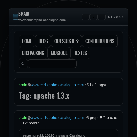
BRAIN
UTC 09:20
www.christophe-casalegno.com
HOME
BLOG
QUI SUIS-JE ?
CONTRIBUTIONS
BIOHACKING
MUSIQUE
TEXTES
Rechercher :
brain
@
www.christophe-casalegno.com
:
~
$
ls -1 tags/
Tag: apache 1.3.x
brain
@
www.christophe-casalegno.com
:
~
$
grep -R "apache
1.3.x" posts/
septembre 22, 2012
Christophe Casalegno