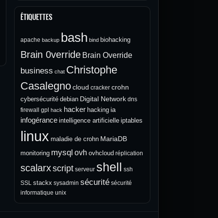
ÉTIQUETTES
bash
biohacking
apache
backup
bind
Brain 0verride
Brain Override
Christophe
business
chat
Casalegno
cloud
crohn
cracker
Digital Network
cybersécurité
debian
dns
hacker
ia
hacking
firewall
gpl
hack
infogérance
intelligence artificielle
iptables
linux
MariaDB
maladie de crohn
mysql
ovh
monitoring
ovhcloud
réplication
shell
scalarx
script
serveur
ssh
sécurité
stackx
SSL
sysadmin
sécurité
informatique
unix