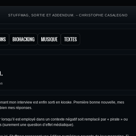
STUFFMAG, SORTIE ET ADDENDUM. – CHRISTOPHE CASALEGNO
ONS
BIOHACKING
MUSIQUE
TEXTES
d
.
as
nant mon interview est enfin sorti en kioske. Première bonne nouvelle, mes
z bien mes réponses.
 lorsqu’il est employé dans un contexte négatif soit remplacé par « pirate » ou
s (surement une question d’effet médiatique).