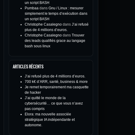
un script BASH
Pumbaa
dans
Gnu / Linux : mesurer
simplement le temps d’exécution dans
un script BASH
Christophe Casalegno
dans
J’ai refusé
plus de 4 millions d’euros.
Christophe Casalegno
dans
Trouver
des leads qualifiés grace au langage
bash sous linux
ARTICLES RÉCENTS
J’ai refusé plus de 4 millions d’euros.
700 k€ d’ARR, santé, business & more
Je remet temporairement ma casquette
de hacker
J’ai quitté le monde de la
cybersécurité… ce que vous n’avez
pas compris
Elora: ma nouvelle associée
stratégique IA indépendante et
autonome.