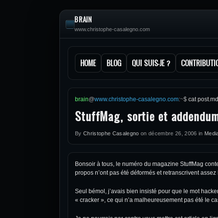
BRAIN
www.christophe-casalegno.com
HOME
BLOG
QUI SUIS-JE ?
CONTRIBUTI
brain
@
www.christophe-casalegno.com
:
~
$
cat post.m
StuffMag, sortie et addendum
By
Christophe Casalegno
on
décembre 26, 2006
in
Medi
Bonsoir à tous, le numéro du magazine StuffMag conte
propos n’ont pas été déformés et retranscrivent asse
Seul bémol, j’avais bien insisté pour que le mot hacker
« cracker », ce qui n’a malheureusement pas été le ca