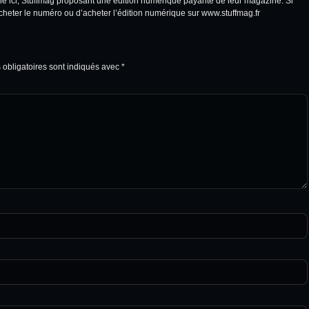
igne ici, Stuffmag proposant une édition numérique payante de leur magazine. Si
acheter le numéro ou d’acheter l’édition numérique sur
www.stuffmag.fr
obligatoires sont indiqués avec
*