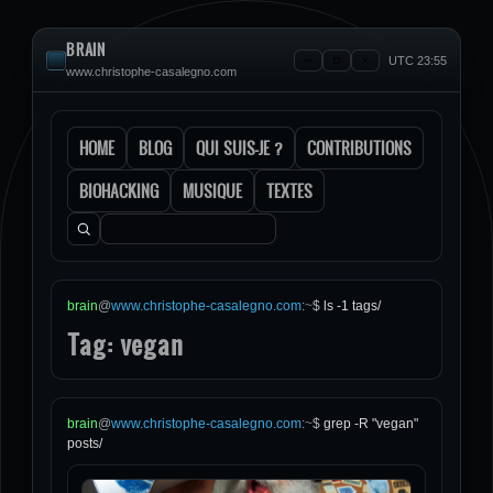
BRAIN
UTC 23:55
www.christophe-casalegno.com
HOME
BLOG
QUI SUIS-JE ?
CONTRIBUTIONS
BIOHACKING
MUSIQUE
TEXTES
Rechercher :
brain
@
www.christophe-casalegno.com
:
~
$
ls -1 tags/
Tag: vegan
brain
@
www.christophe-casalegno.com
:
~
$
grep -R "vegan"
posts/