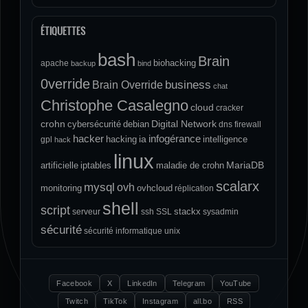
ÉTIQUETTES
bash
Brain
biohacking
apache
backup
bind
0verride
Brain Override
business
chat
Christophe Casalegno
cloud
cracker
crohn
Digital Network
cybersécurité
debian
dns
firewall
hacker
infogérance
ia
hacking
intelligence
gpl
hack
linux
MariaDB
artificielle
iptables
maladie de crohn
scalarx
mysql
ovh
monitoring
ovhcloud
réplication
shell
script
stackx
serveur
ssh
SSL
sysadmin
sécurité
sécurité informatique
unix
Facebook
X
LinkedIn
Telegram
YouTube
Twitch
TikTok
Instagram
all.bo
RSS