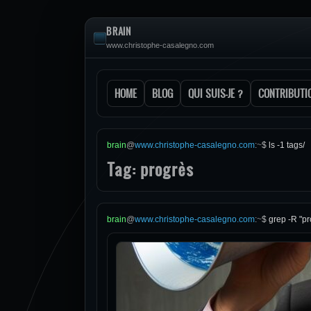
BRAIN
www.christophe-casalegno.com
HOME
BLOG
QUI SUIS-JE ?
CONTRIBUTI
brain
@
www.christophe-casalegno.com
:
~
$
ls -1 tags/
Tag: progrès
brain
@
www.christophe-casalegno.com
:
~
$
grep -R "pr