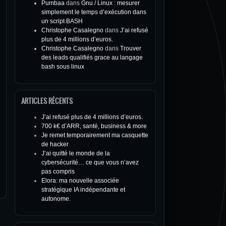
Pumbaa
dans
Gnu / Linux : mesurer
simplement le temps d’exécution dans
un script BASH
Christophe Casalegno
dans
J’ai refusé
plus de 4 millions d’euros.
Christophe Casalegno
dans
Trouver
des leads qualifiés grace au langage
bash sous linux
ARTICLES RÉCENTS
J’ai refusé plus de 4 millions d’euros.
700 k€ d’ARR, santé, business & more
Je remet temporairement ma casquette
de hacker
J’ai quitté le monde de la
cybersécurité… ce que vous n’avez
pas compris
Elora: ma nouvelle associée
stratégique IA indépendante et
autonome.