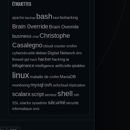
ÉTIQUETTES
bash
biohacking
apache
backup
bind
Brain 0verride
Brain Override
Christophe
business
chat
Casalegno
cloud
crohn
cracker
Digital Network
cybersécurité
debian
dns
hacker
ia
hacking
firewall
gpl
hack
infogérance
intelligence artificielle
iptables
linux
MariaDB
maladie de crohn
mysql
ovh
monitoring
ovhcloud
réplication
shell
scalarx
script
serveur
ssh
sécurité
stackx
SSL
sysadmin
sécurité
informatique
unix