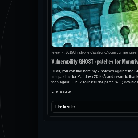
février 4, 2015
Christophe Casalegno
Aucun commentaire
Vulnerability GHOST : patches for Mandr
Hi all, you can find here my 2 patches against the 
first patch is for Mandriva 2010 Â and i want to tha
for Mageia3 Linux To install the patch :Â 1) downl
Lire la suite
Lire la suite