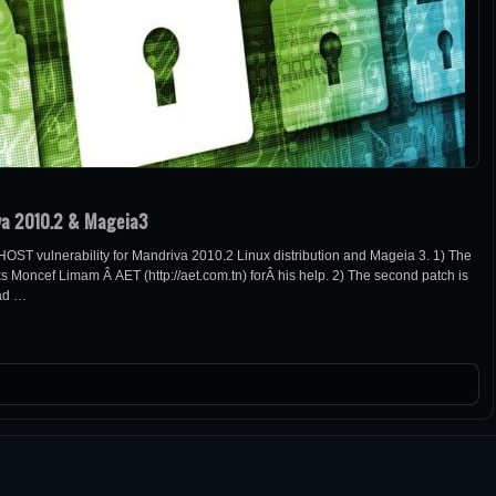
iva 2010.2 & Mageia3
GHOST vulnerability for Mandriva 2010.2 Linux distribution and Mageia 3. 1) The
nks Moncef Limam Â AET (http://aet.com.tn) forÂ his help. 2) The second patch is
oad …