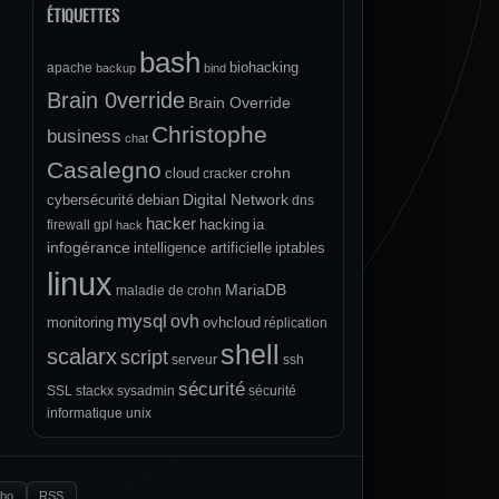
ÉTIQUETTES
bash
biohacking
apache
backup
bind
Brain 0verride
Brain Override
Christophe
business
chat
Casalegno
crohn
cloud
cracker
Digital Network
cybersécurité
debian
dns
hacker
hacking
ia
firewall
gpl
hack
infogérance
intelligence artificielle
iptables
linux
MariaDB
maladie de crohn
mysql
ovh
monitoring
ovhcloud
réplication
shell
scalarx
script
serveur
ssh
sécurité
SSL
stackx
sysadmin
sécurité
informatique
unix
.bo
RSS