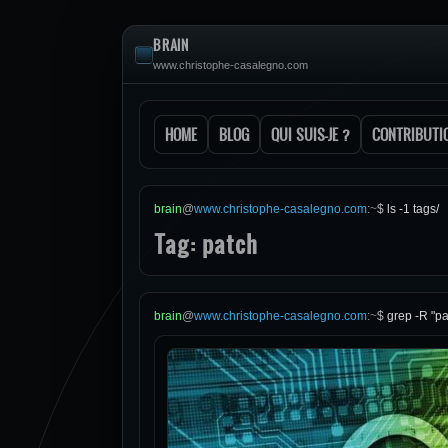
BRAIN
www.christophe-casalegno.com
HOME
BLOG
QUI SUIS-JE ?
CONTRIBUTI
brain
@
www.christophe-casalegno.com
:
~
$
ls -1 tags/
Tag: patch
brain
@
www.christophe-casalegno.com
:
~
$
grep -R "pa