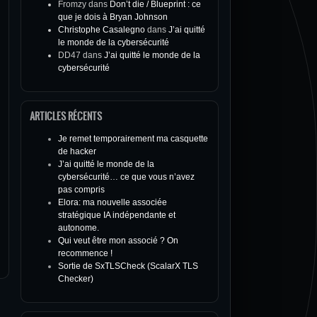
Fromzy
dans
Don’t die / Blueprint : ce
que je dois à Bryan Johnson
Christophe Casalegno
dans
J’ai quitté
le monde de la cybersécurité
DD47
dans
J’ai quitté le monde de la
cybersécurité
ARTICLES RÉCENTS
Je remet temporairement ma casquette
de hacker
J’ai quitté le monde de la
cybersécurité… ce que vous n’avez
pas compris
Elora: ma nouvelle associée
stratégique IA indépendante et
autonome.
Qui veut être mon associé ? On
recommence !
Sortie de SxTLSCheck (ScalarX TLS
Checker)