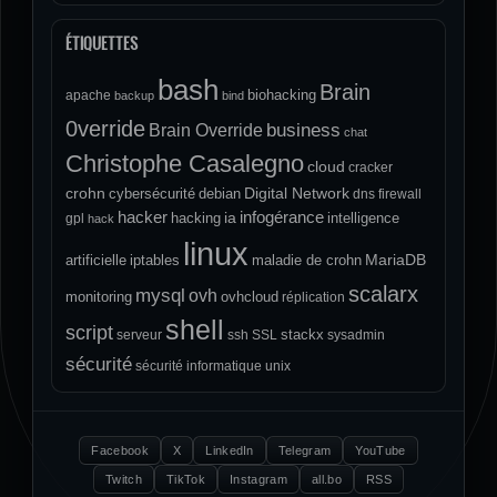
ÉTIQUETTES
bash
Brain
biohacking
apache
backup
bind
0verride
Brain Override
business
chat
Christophe Casalegno
cloud
cracker
crohn
Digital Network
cybersécurité
debian
dns
firewall
hacker
infogérance
ia
hacking
intelligence
gpl
hack
linux
MariaDB
artificielle
iptables
maladie de crohn
scalarx
mysql
ovh
monitoring
ovhcloud
réplication
shell
script
stackx
serveur
ssh
SSL
sysadmin
sécurité
sécurité informatique
unix
Facebook
X
LinkedIn
Telegram
YouTube
Twitch
TikTok
Instagram
all.bo
RSS