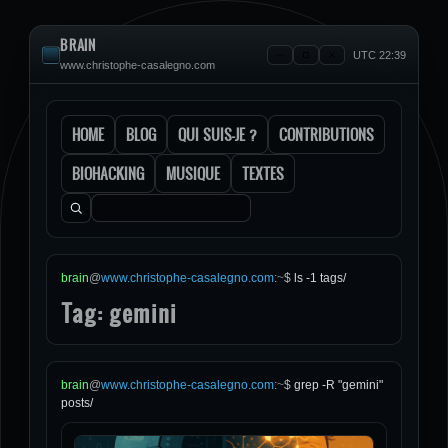
BRAIN
UTC 22:39
www.christophe-casalegno.com
HOME
BLOG
QUI SUIS-JE ?
CONTRIBUTIONS
BIOHACKING
MUSIQUE
TEXTES
Rechercher :
brain
@
www.christophe-casalegno.com
:
~
$
ls -1 tags/
Tag: gemini
brain
@
www.christophe-casalegno.com
:
~
$
grep -R "gemini"
posts/