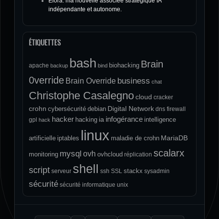
Elora: ma nouvelle associée stratégique IA
indépendante et autonome.
ÉTIQUETTES
bash
Brain
biohacking
apache
backup
bind
0verride
Brain Override
business
chat
Christophe Casalegno
cloud
cracker
crohn
Digital Network
cybersécurité
debian
dns
firewall
hacker
infogérance
ia
hacking
intelligence
gpl
hack
linux
MariaDB
artificielle
iptables
maladie de crohn
scalarx
mysql
ovh
monitoring
ovhcloud
réplication
shell
script
stackx
serveur
ssh
SSL
sysadmin
sécurité
sécurité informatique
unix