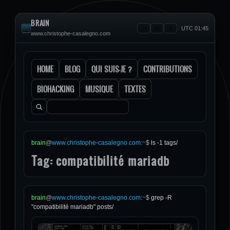
BRAIN
UTC 01:45
www.christophe-casalegno.com
HOME
BLOG
QUI SUIS-JE ?
CONTRIBUTIONS
BIOHACKING
MUSIQUE
TEXTES
Rechercher :
brain
@
www.christophe-casalegno.com
:
~
$
ls -1 tags/
Tag: compatibilité mariadb
brain
@
www.christophe-casalegno.com
:
~
$
grep -R
"compatibilité mariadb" posts/