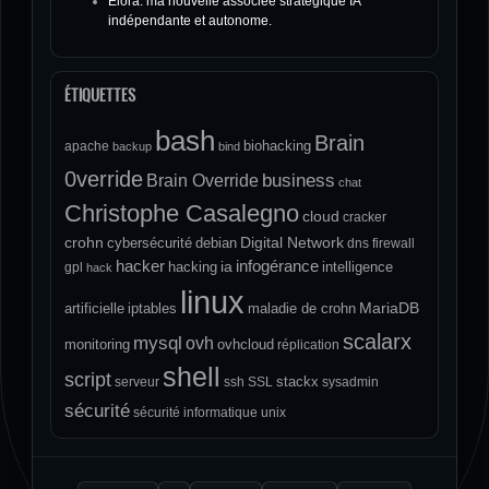
Elora: ma nouvelle associée stratégique IA
indépendante et autonome.
ÉTIQUETTES
bash
Brain
biohacking
apache
backup
bind
0verride
Brain Override
business
chat
Christophe Casalegno
cloud
cracker
crohn
Digital Network
cybersécurité
debian
dns
firewall
hacker
infogérance
ia
hacking
intelligence
gpl
hack
linux
MariaDB
artificielle
iptables
maladie de crohn
scalarx
mysql
ovh
monitoring
ovhcloud
réplication
shell
script
stackx
serveur
ssh
SSL
sysadmin
sécurité
sécurité informatique
unix