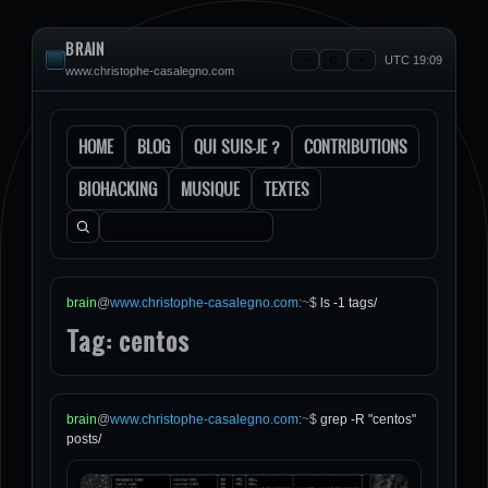
BRAIN
UTC 19:09
www.christophe-casalegno.com
HOME
BLOG
QUI SUIS-JE ?
CONTRIBUTIONS
BIOHACKING
MUSIQUE
TEXTES
Rechercher :
brain
@
www.christophe-casalegno.com
:
~
$
ls -1 tags/
Tag: centos
brain
@
www.christophe-casalegno.com
:
~
$
grep -R "centos"
posts/